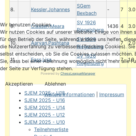
SGem
8.
Kessler,Johannes
-
7
3.0
Bexbach
SV 1926
Wir benutzen Cookies
9.
Classen,Meara
1436
4
3.0
Riegelsberg
Wir nutzen Cookies auf unserer Website. Einige von ihnen s
SV 1926
für den Betrieb der Seite, während andere uns helfen, dies
10.
Aaryan,Pashtana
-
7
2.0
Riegelsberg
die Nutzererfahrung zu verbessern (Tracking Cookies). Si
selbst entscheiden, ob Sie die Cookies zulassen möchten. 
SV 1926
11.
Fass,Lisa
-
7
1.0
Sie, dass bei einer Ablehnung womöglich nicht mehr alle Fu
Riegelsberg
der Seite zur Verfügung stehen.
Powered by
ChessLeagueManager
Akzeptieren
Ablehnen
SJEM 2025 - U18
Weitere Informationen
|
Impressum
SJEM 2025 - U16
SJEM 2025 - U14
SJEM 2025 - U12
SJEM 2025 - U10
Teilnehmerliste