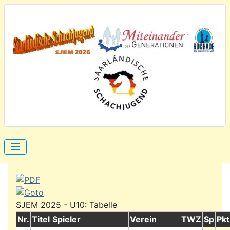
SJEM 2025 - U10: Tabelle
Nr.
Titel
Spieler
Verein
TWZ
Sp
Pkt