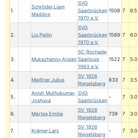
SVG
Schröder,Liam
1.
Saarbrücken
1508
7
6.5
Maddox
1970 e.V.
SVG
2.
Liu,Peilin
Saarbrücken
1589
7
6.0
1970 e.V.
SC Rochade
3.
Mukazhanov,Arslan
Saarlouis
1522
7
5.0
1993 e.V.
SV 1926
4.
Meißner,Julius
833
7
3.5
Riegelsberg
Anish Muthukumar,
SVG
5.
-
7
3.0
Joshuva
Saarbrücken
SV 1926
6.
Mertes,Emilia
739
7
3.0
Riegelsberg
SV 1926
7.
Krämer,Lars
-
7
3.0
Riegelsberg