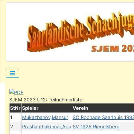
SJEM 2023 U12: Teilnehmerliste
StNr
Spieler
Verein
1
Mukazhanov,Mansur
SC Rochade Saarlouis 1993
2
Prashanthakumar,Arju
SV 1926 Riegelsberg