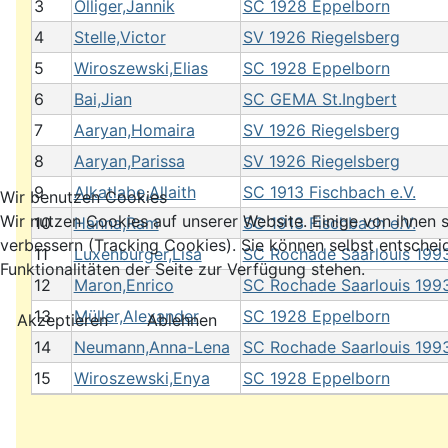
3
Olliger,Jannik
SC 1928 Eppelborn
4
Stelle,Victor
SV 1926 Riegelsberg
5
Wiroszewski,Elias
SC 1928 Eppelborn
6
Bai,Jian
SC GEMA St.Ingbert
7
Aaryan,Homaira
SV 1926 Riegelsberg
8
Aaryan,Parissa
SV 1926 Riegelsberg
9
Alkatlabe,Allaith
SC 1913 Fischbach e.V.
Wir benutzen Cookies
Wir nutzen Cookies auf unserer Website. Einige von ihnen s
10
Hanna,Ram
SC 1913 Fischbach e.V.
verbessern (Tracking Cookies). Sie können selbst entschei
11
Luxenburger,Lisa
SC Rochade Saarlouis 1993
Funktionalitäten der Seite zur Verfügung stehen.
12
Maron,Enrico
SC Rochade Saarlouis 1993
13
Müller,Alexander
SC 1928 Eppelborn
Akzeptieren
Ablehnen
14
Neumann,Anna-Lena
SC Rochade Saarlouis 1993
15
Wiroszewski,Enya
SC 1928 Eppelborn