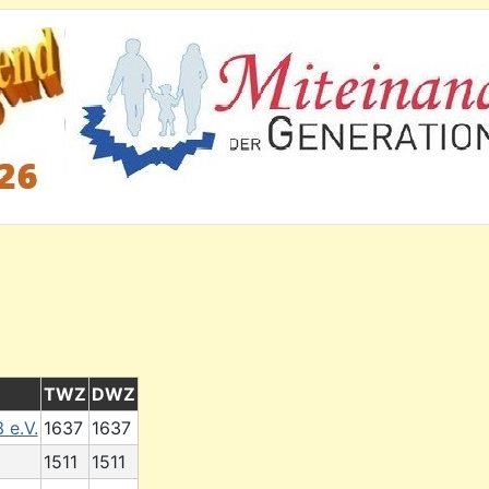
TWZ
DWZ
 e.V.
1637
1637
1511
1511