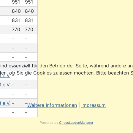
951
951
840
840
831
831
770
770
-
-
-
-
-
-
ind essenziell für den Betrieb der Seite, während andere u
-
-
den, ob Sie die Cookies zulassen möchten. Bitte beachten S
 e.V.
-
-
 e.V.
-
-
-
-
 e.V.
-
-
Weitere Informationen
|
Impressum
-
-
Powered by
ChessLeagueManager