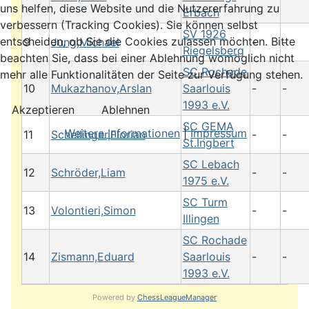
uns helfen, diese Website und die Nutzererfahrung zu
Erbach
verbessern (Tracking Cookies). Sie können selbst
SV 1926
entscheiden, ob Sie die Cookies zulassen möchten. Bitte
9
Jung,Michael
-
-
Riegelsberg
beachten Sie, dass bei einer Ablehnung womöglich nicht
SC Rochade
mehr alle Funktionalitäten der Seite zur Verfügung stehen.
10
Mukazhanov,Arslan
Saarlouis
-
-
1993 e.V.
Akzeptieren
Ablehnen
SC GEMA
Weitere Informationen
|
Impressum
11
Schellinger,Florian
-
-
St.Ingbert
SC Lebach
12
Schröder,Liam
-
-
1975 e.V.
SC Turm
13
Volontieri,Simon
-
-
Illingen
SC Rochade
14
Zismann,Eduard
Saarlouis
-
-
1993 e.V.
Powered by
ChessLeagueManager