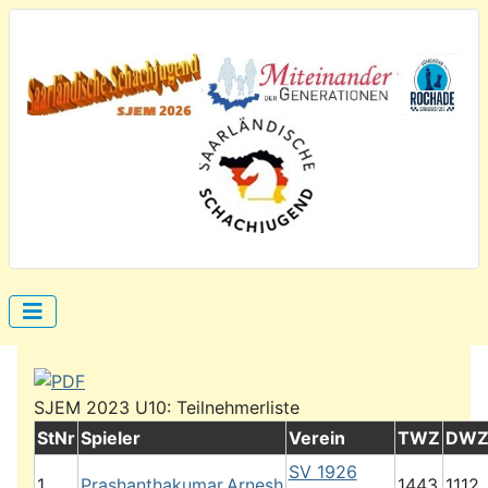
SJEM 2023 U10: Teilnehmerliste
StNr
Spieler
Verein
TWZ
DW
SV 1926
1
Prashanthakumar,Arnesh
1443
1112