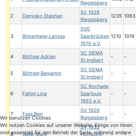
Riegelsberg
SV 1926
2
Denysko,Stephan
1235
1063
Riegelsberg
SVG
3
Birkenheier,Larissa
Saarbrücken
1210
1019
1970 e.V.
SC GEMA
4
Böttger,Adrian
-
-
St.Ingbert
SC GEMA
5
Böttger,Benjamin
-
-
St.Ingbert
SC Rochade
6
Fahim,Lina
Saarlouis
-
-
1993 e.V.
SV 1926
7
Fass,Ben
-
-
Riegelsberg
Wir benutzen Cookies
Wir nutzen Cookies auf unserer Website. Einige von ihnen
SV 1932
sind essenziell für den Betrieb der Seite, während andere
8
Geier,Mark
Homburg-
-
-