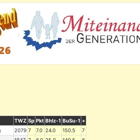
TWZ
Sp
Pkt
Bhlz-1
BuSu-1
+
h
2079
7
7.0
24.0
150.5
7