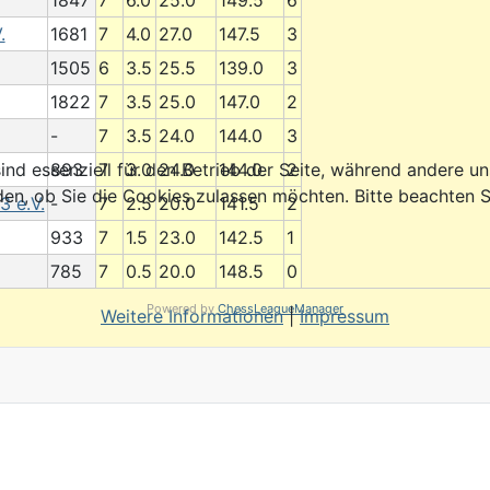
1847
7
6.0
25.0
149.5
6
.
1681
7
4.0
27.0
147.5
3
1505
6
3.5
25.5
139.0
3
1822
7
3.5
25.0
147.0
2
-
7
3.5
24.0
144.0
3
893
7
3.0
24.0
144.0
2
ind essenziell für den Betrieb der Seite, während andere u
den, ob Sie die Cookies zulassen möchten. Bitte beachten S
3 e.V.
-
7
2.5
20.0
141.5
2
933
7
1.5
23.0
142.5
1
785
7
0.5
20.0
148.5
0
Powered by
ChessLeagueManager
Weitere Informationen
|
Impressum