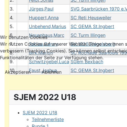
2.
Feidt,Jonas
SC Turm Illingen
3.
Jürges,Paul
SVG Saarbrücken 1970 e.V
4.
Huppert,Anna
SC Reti Heusweiler
5.
Unbehend,Marius
SC GEMA St.Ingbert
6.
Neuenhaus,Marc
SC Turm Illingen
Wir benutzen Cookies
7.
Tobias,Denny
SV 1926 Riegelsberg
Wir nutzen Cookies auf unserer Website. Einige von ihnen s
verbessern (Tracking Cookies). Sie können selbst entschei
8.
Birk,Marlon
SC Rochade Saarlouis 199
Funktionalitäten der Seite zur Verfügung stehen.
9.
Schwitzgebel,Luca
SGem Bexbach
10.
Faust,Joshua
SC GEMA St.Ingbert
Akzeptieren
Ablehnen
SJEM 2022 U18
SJEM 2022 U18
Teilnehmerliste
Runde 1