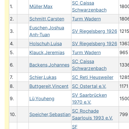
SC Caissa
1.
Müller,Max
180
Schwarzenbach
2.
Schmitt,Carsten
Turm Wadern
180
Euschen,Joshua
3.
SV Riegelsberg 1926
121
Anh-Tuan
4.
Holschuh,Luisa
SV Riegelsberg 1926
136
5.
Klauck,Jeremias
Turm Wadern
965
SC Caissa
6.
Backens,Johannes
133
Schwarzenbach
7.
Schier,Lukas
SC Reti Heusweiler
128
8.
Buttgereit,Vincent
SC Ostertal e.V.
1171
SV Saarbrücken
9.
Lü,Youheng
150
1970 e.V.
SC Rochade
10.
Speicher,Sebastian
799
Saarlouis 1993 e.V.
SF