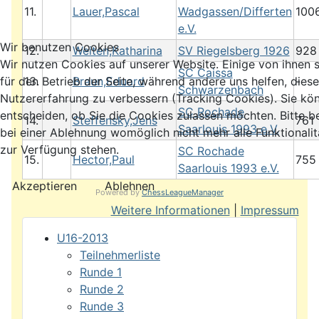
11.
Lauer,Pascal
Wadgassen/Differten
100
e.V.
Wir benutzen Cookies
12.
Weiten,Katharina
SV Riegelsberg 1926
928
Wir nutzen Cookies auf unserer Website. Einige von ihnen s
SC Caissa
für den Betrieb der Seite, während andere uns helfen, dies
13.
Braun,Eduard
-
Schwarzenbach
Nutzererfahrung zu verbessern (Tracking Cookies). Sie kö
SC Rochade
entscheiden, ob Sie die Cookies zulassen möchten. Bitte b
14.
Steffensky,Jens
761
Saarlouis 1993 e.V.
bei einer Ablehnung womöglich nicht mehr alle Funktionalit
zur Verfügung stehen.
SC Rochade
15.
Hector,Paul
755
Saarlouis 1993 e.V.
Akzeptieren
Ablehnen
Powered by
ChessLeagueManager
Weitere Informationen
|
Impressum
U16-2013
Teilnehmerliste
Runde 1
Runde 2
Runde 3